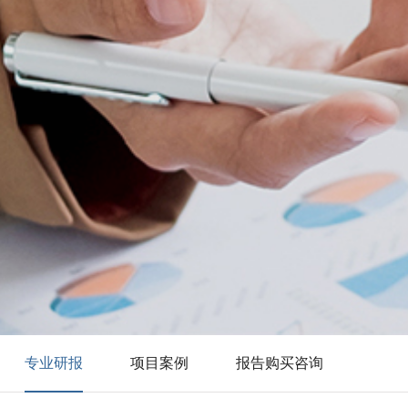
专业研报
项目案例
报告购买咨询