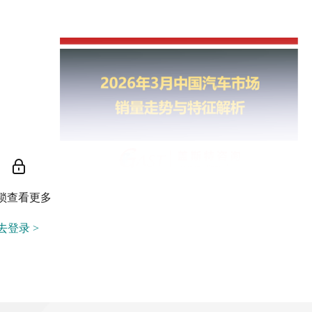
动力，新能源汽车出口增速大幅领先燃油车型。本报告围绕5
中国车市销量走势及市场特征进行研究分析。
锁查看更多
去登录 >
盖斯特研报：2026年3月中国汽车市场销量走势与
征解析
2026-04-22
同
2026年3月，中国汽车市场销售289.9万辆，环比增长60.6%
比下降0.6%。从市场特征来看，一季度中国汽车贸易出口量