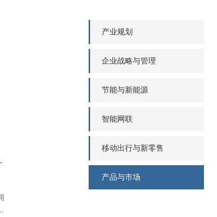
产业规划
企业战略与管理
节能与新能源
智能网联
移动出行与新零售
特
产品与市场
同
驱