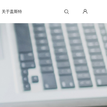
关于盖斯特