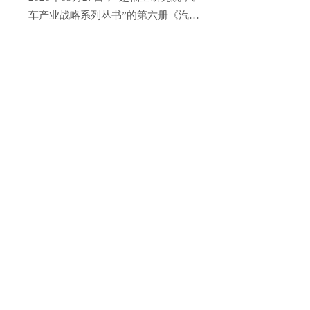
车产业战略系列丛书”的第六册《汽车
产业创新》新书发布会在北京凤凰国
际传媒中心隆重召开，以下是关于这
本新书的介绍：
洞见
服务
CAIT平台
盖斯特观点
服务领域
CAIT平台简
赵福全研究院
服务体系
CAIT服务内
行业专家洞察
服务介绍
CAIT会员单