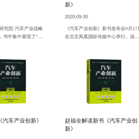
新》
2020-09-30
研究院·汽车产业战略
《汽车产业创新》新书发布会9月27
册, 书中集中展现了“赵
在北京凤凰国际传媒中心举行。该
十三季、第十四季的10
由机械工业出版社出版，涵盖了汽
记载了赵福全院长与刘世
产业创新相关核心问题的系统阐释
兴海、王坚、何小鹏、
前瞻判断，思想深邃、内容翔实，
钟翔平、李震宇和徐大
称“新时期产业创新战略的全景解
导、企业家及专家就汽车
析”。书中集中展现了清华大学汽车
的高端对话与探讨。
业与技术研究院院长赵福全与10位
汽车行业权威专家进行的高端对话
以及由此梳理提炼而成的“汽车产业
新”方法论与建言书。作为本书作者
赵福全教授在发布会上对新书进行
《汽车产业创新》
赵福全解读新书《汽车产业创
系统解读。
新》