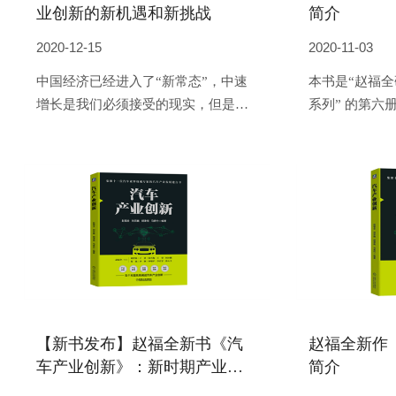
业创新的新机遇和新挑战
简介
2020-12-15
2020-11-03
中国经济已经进入了“新常态”，中速
本书是“赵福全
增长是我们必须接受的现实，但是中
系列” 的第六
国仍然有巨大的发展机遇，不仅曾经
福全研究院”第
走过的路、做过的事，还有潜力可供
场高端对话, 
挖掘，更重要的是我们还有很多新的
锦、于勇、张
机会。
付强、李钢、
全等10 位领
产业创新开展
【新书发布】赵福全新书《汽
赵福全新作
车产业创新》：新时期产业创
简介
新战略全景解析