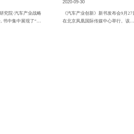
2020-09-30
研究院·汽车产业战略
《汽车产业创新》新书发布会9月27
册, 书中集中展现了“赵
在北京凤凰国际传媒中心举行。该
十三季、第十四季的10
由机械工业出版社出版，涵盖了汽
记载了赵福全院长与刘世
产业创新相关核心问题的系统阐释
兴海、王坚、何小鹏、
前瞻判断，思想深邃、内容翔实，
钟翔平、李震宇和徐大
称“新时期产业创新战略的全景解
导、企业家及专家就汽车
析”。
的高端对话与探讨。