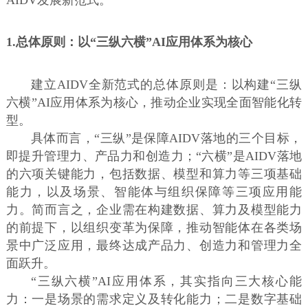
1.总体原则：以“三纵六横”AI应用体系为核心
建立AIDV全新范式的总体原则是：以构建“三纵
六横”AI应用体系为核心，推动企业实现全面智能化转
型。
具体而言，“三纵”是保障AIDV落地的三个目标，
即提升管理力、产品力和创造力；“六横”是AIDV落地
的六项关键能力，包括数据、模型和算力等三项基础
能力，以及场景、智能体与组织保障等三项应用能
力。简而言之，企业需在构建数据、算力及模型能力
的前提下，以组织变革为保障，推动智能体在各类场
景中广泛应用，最终达成产品力、创造力和管理力全
面跃升。
“三纵六横”AI应用体系，其实指向三大核心能
力：一是场景的需求定义及转化能力；二是数字基础