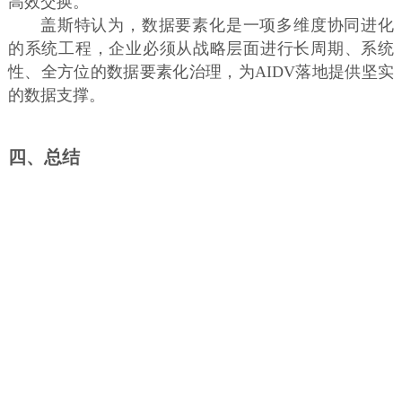
高效交换。
盖斯特认为，数据要素化是一项多维度协同进化
的系统工程，企业必须从战略层面进行长周期、系统
性、全方位的数据要素化治理，为AIDV落地提供坚实
的数据支撑。
四、总结
综上所述，本轮汽车产业变革的底层逻辑，是AI
驱动下生产要素、生产力及生产关系的全方位改变，
因此产业变革呈现复杂性、全面性、系统性特征。
AIDV作为汽车产业智能化的高阶演进方向，将全面重
塑汽车产业结构与运作方式，推动产品形态、技术体
系、组织治理、产业生态等全维度价值革新，孕育全
新产业发展机遇。企业若想抓住这一时代机遇，必须
尽早全方位推动AIDV落地。