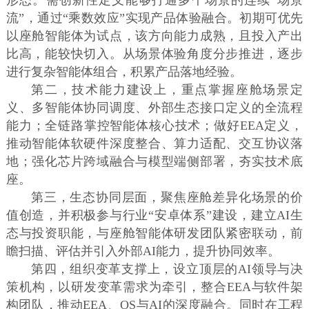
流”，通过“乘数效应”实现产品体验融合。初期可优先
以座舱智能体为试点，该方向能力成熟，且投入产出
比高，能较快切入。从场景体验角度分步推进，逐步
进行复杂智能体组合，积累产品落地经验。
第二，技术能力建设上，重点掌握座舱场景定
义、多智能体协同调度、外部生态接口定义的全流程
能力；全链路掌控智能体核心技术；做好EEA定义，
推动智能体软硬件深度整合、算力适配、交互协议落
地；强化芯片跨域融合与模型端侧部署，夯实技术底
座。
第三，生态协同层面，聚焦座舱差异化场景的价
值创造，并积极参与行业“安卓体系”建设，建立AI生
态与投资职能，与座舱智能体研发团队紧密联动，前
瞻扫描、评估并引入外部AI能力，提升协同效率。
第四，组织变革支撑上，设立顶层的AI领导与决
策机构，以研发变革需求为牵引，整合EEA与软件架
构团队，推动EEA、OS与AI的深度融合。同时在工程