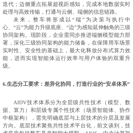
迭代；边侧重点拓展超视距感知，完成本地数据实时
处理与高效传输，打通与云侧、端侧的信息链路。
未来，整车将形成以“端”为决策与执行中
心、“云”为能力升级底座、“边”为感知延伸触角的三级
协同架构。现阶段，企业需同步推进端侧模型能力部
署，深化三级协同架构的能力储备，在保障用车场景
实时性、安全性的基础上，最大化释放分布式算力效
能，进而实现智能体运行效率与用户体验的双重升
级。
6.生态分工要求：差异化协同，打造行业的“安卓体系”
AIDV技术体系分为全层级共性技术（模型、数
据、算力）和层级专属个性技术（场景智能体、协作
中枢架构），需先明确底层与上层技术的分层及发展
方向。底层技术聚焦共性技术平台化，前文谈到，技