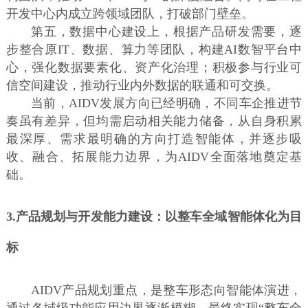
开发中心内成立跨领域团队，打破部门壁垒。
第五，数据中心建设上，根据产品研发需要，逐
步整合原IT、数据、算力等团队，构建AI数智平台中
心，强化数据要素化、资产化治理；积极参与行业可
信空间建设，推动行业内外数据的联通和可交换。
当前，AIDV发展方向已经明确，不同车企推进节
奏虽有差异，但均需启动相关能力储备，从自身积累
最深厚、需求最明确的方向打造智能体，并逐步吸
收、融合、拓展能力边界，为AIDV全面落地奠定基
础。
3.产品规划与开发能力建设：以整车全域智能体化为目
标
AIDV产品规划重点，是整车形态向智能体演进，
通过各域级功能应用边界逐渐模糊，最终实现“整车全