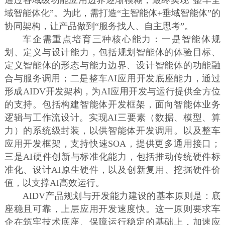
域智能体化”。为此，需打造“主智能体+垂域智能体”的
协同架构，让产品做到“服务找人、自主思考”。
车企需重点培育三种核心能力：一是智能体规
划、定义与设计能力，包括规划智能体的体验目标、
定义智能体的形态与能力边界、设计智能体的功能融
合与服务调用；二是整车AI应用开发底座能力，通过
形成AIDV开发架构，为AI应用开发与运行提供全方位
的支持。包括构建智能体开发框架，面向智能体业务
逻辑与工作流设计。实现AI三要素（数据、模型、算
力）的系统级封装，以供智能体开发调用。以及整车
应用开发框架，支持快速SOA，提供更多通用接口；
三是AI硬件创新与标准化能力，包括推动传统硬件标
准化、设计AI原生硬件，以及创新复用、挖掘硬件价
值，以支撑AI高效运行。
AIDV产品规划与开发能力建设的基本原则是：底
座稳且可靠，上层应用开发速度快。这一原则要求车
企在筑牢技术底座、保障运行稳定的基础上，加速应