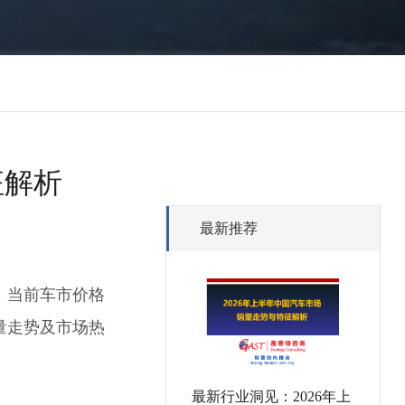
征解析
最新推荐
看，当前车市价格
量走势及市场热
最新行业洞见：2026年上