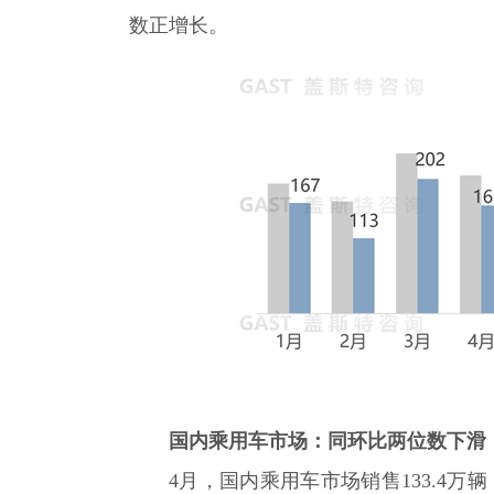
数正增长。
国内乘用车市场：同环比两位数下滑
4月，国内乘用车市场销售133.4万