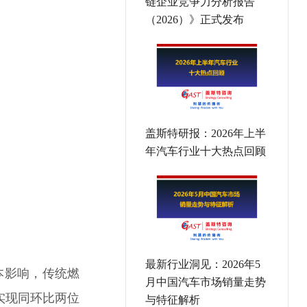
链企业竞争力分析报告
（2026）》正式发布
盖斯特研报：2026年上半
年汽车行业十大热点回顾
最新行业洞见：2026年5
成本影响，传统燃
月中国汽车市场销量走势
车实现同环比两位
与特征解析