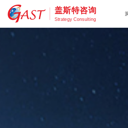
盖斯特咨询
Strategy Consulting