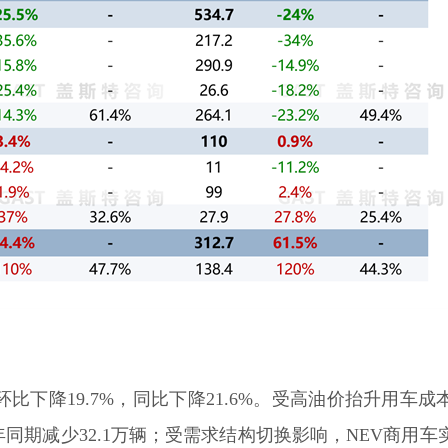
，环比下降19.7%，同比下降21.6%。受高油价抬升用车
年同期减少32.1万辆；受需求结构切换影响，NEV商用